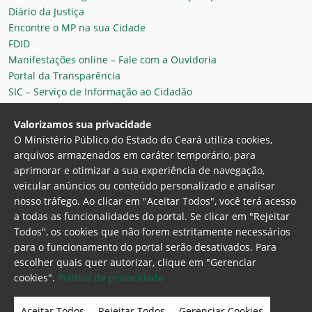
Diário da Justiça
Encontre o MP na sua Cidade
FDID
Manifestações online – Fale com a Ouvidoria
Portal da Transparência
SIC – Serviço de Informação ao Cidadão
Plantão MP do Ceará
Secretaria Geral
Valorizamos sua privacidade
O Ministério Público do Estado do Ceará utiliza cookies,
arquivos armazenados em caráter temporário, para
aprimorar e otimizar a sua experiência de navegação,
veicular anúncios ou conteúdo personalizado e analisar
nosso tráfego. Ao clicar em "Aceitar Todos", você terá acesso
a todas as funcionalidades do portal. Se clicar em "Rejeitar
Todos", os cookies que não forem estritamente necessários
para o funcionamento do portal serão desativados. Para
Ministério Público do Estado do Ceará
escolher quais quer autorizar, clique em "Gerenciar
Procuradoria Geral de Justiça
Av. Gen. Afonso
cookies".
Politica de privacidade
Albuquerque Lima, 130 - Cambeba - CEP:
60.822-325 - Fortaleza, Ceará. Brasil
Aceitar Todos
Rejeitar Todos
Gerenciar Cookies