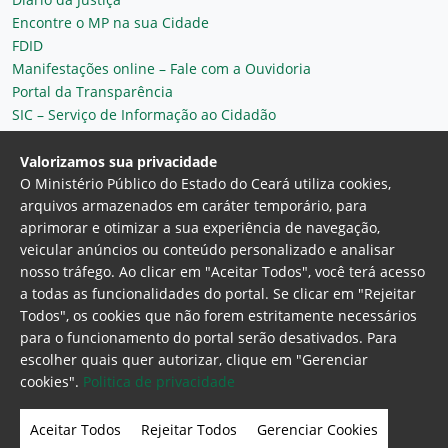
Encontre o MP na sua Cidade
FDID
Manifestações online – Fale com a Ouvidoria
Portal da Transparência
SIC – Serviço de Informação ao Cidadão
Plantão MP do Ceará
Secretaria Geral
Valorizamos sua privacidade
O Ministério Público do Estado do Ceará utiliza cookies,
arquivos armazenados em caráter temporário, para
aprimorar e otimizar a sua experiência de navegação,
veicular anúncios ou conteúdo personalizado e analisar
nosso tráfego. Ao clicar em "Aceitar Todos", você terá acesso
a todas as funcionalidades do portal. Se clicar em "Rejeitar
Todos", os cookies que não forem estritamente necessários
para o funcionamento do portal serão desativados. Para
Ministério Público do Estado do Ceará
escolher quais quer autorizar, clique em "Gerenciar
Procuradoria Geral de Justiça
Av. Gen. Afonso
cookies".
Politica de privacidade
Albuquerque Lima, 130 - Cambeba - CEP:
60.822-325 - Fortaleza, Ceará. Brasil
Aceitar Todos
Rejeitar Todos
Gerenciar Cookies
Home Page
Intranet
Webmail
Office 365