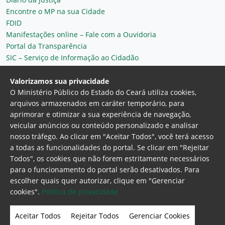
Encontre o MP na sua Cidade
FDID
Manifestações online – Fale com a Ouvidoria
Portal da Transparência
SIC – Serviço de Informação ao Cidadão
Plantão MP do Ceará
Secretaria Geral
Valorizamos sua privacidade
O Ministério Público do Estado do Ceará utiliza cookies,
arquivos armazenados em caráter temporário, para
aprimorar e otimizar a sua experiência de navegação,
veicular anúncios ou conteúdo personalizado e analisar
nosso tráfego. Ao clicar em "Aceitar Todos", você terá acesso
a todas as funcionalidades do portal. Se clicar em "Rejeitar
Todos", os cookies que não forem estritamente necessários
para o funcionamento do portal serão desativados. Para
Ministério Público do Estado do Ceará
escolher quais quer autorizar, clique em "Gerenciar
Procuradoria Geral de Justiça
Av. Gen. Afonso
cookies".
Politica de privacidade
Albuquerque Lima, 130 - Cambeba - CEP:
60.822-325 - Fortaleza, Ceará. Brasil
Aceitar Todos
Rejeitar Todos
Gerenciar Cookies
Home Page
Intranet
Webmail
Office 365