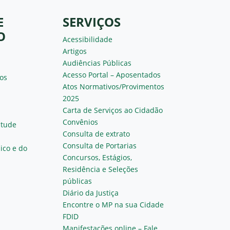
E
SERVIÇOS
O
Acessibilidade
Artigos
Audiências Públicas
Acesso Portal – Aposentados
os
Atos Normativos/Provimentos
2025
Carta de Serviços ao Cidadão
Convênios
ntude
Consulta de extrato
Consulta de Portarias
ico e do
Concursos, Estágios,
Residência e Seleções
públicas
Diário da Justiça
Encontre o MP na sua Cidade
FDID
Manifestações online – Fale