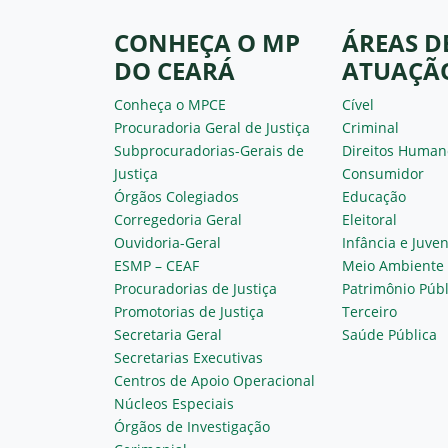
CONHEÇA O MP
ÁREAS D
DO CEARÁ
ATUAÇÃ
Conheça o MPCE
Cível
Procuradoria Geral de Justiça
Criminal
Subprocuradorias-Gerais de
Direitos Human
Justiça
Consumidor
Órgãos Colegiados
Educação
Corregedoria Geral
Eleitoral
Ouvidoria-Geral
Infância e Juve
ESMP – CEAF
Meio Ambiente
Procuradorias de Justiça
Patrimônio Públ
Promotorias de Justiça
Terceiro
Secretaria Geral
Saúde Pública
Secretarias Executivas
Centros de Apoio Operacional
Núcleos Especiais
Órgãos de Investigação