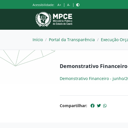
Pular
|
|
Acessibilidade:
A+
A-
para
o
conteúdo
Início
/
Portal da Transparência
/
Execução Orça
Demonstrativo Financeiro
Demonstrativo Financeiro - junho/
Compartilhar: