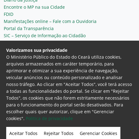
Encontre o MP na sua Cidade
FDID
Manifestações online – Fale com a Ouvidoria
Portal da Transparência
SIC – Serviço de Informação ao Cidadão
Plantão MP do Ceará
Secretaria Geral
Valorizamos sua privacidade
O Ministério Público do Estado do Ceará utiliza cookies,
arquivos armazenados em caráter temporário, para
aprimorar e otimizar a sua experiência de navegação,
veicular anúncios ou conteúdo personalizado e analisar
nosso tráfego. Ao clicar em "Aceitar Todos", você terá acesso
a todas as funcionalidades do portal. Se clicar em "Rejeitar
Todos", os cookies que não forem estritamente necessários
para o funcionamento do portal serão desativados. Para
Ministério Público do Estado do Ceará
escolher quais quer autorizar, clique em "Gerenciar
Procuradoria Geral de Justiça
Av. Gen. Afonso
cookies".
Politica de privacidade
Albuquerque Lima, 130 - Cambeba - CEP:
60.822-325 - Fortaleza, Ceará. Brasil
Aceitar Todos
Rejeitar Todos
Gerenciar Cookies
Home Page
Intranet
Webmail
Office 365