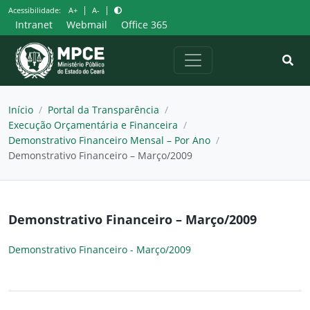
Pular
|
|
Acessibilidade:
A+
A-
para
Intranet
Webmail
Office 365
o
conteúdo
Início
/
Portal da Transparência
/
Execução Orçamentária e Financeira
/
Demonstrativo Financeiro Mensal – Por Ano
/
Demonstrativo Financeiro – Março/2009
Demonstrativo Financeiro – Março/2009
Demonstrativo Financeiro - Março/2009