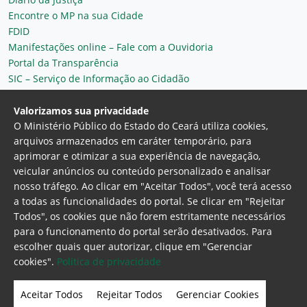
Encontre o MP na sua Cidade
FDID
Manifestações online – Fale com a Ouvidoria
Portal da Transparência
SIC – Serviço de Informação ao Cidadão
Plantão MP do Ceará
Secretaria Geral
Valorizamos sua privacidade
O Ministério Público do Estado do Ceará utiliza cookies,
arquivos armazenados em caráter temporário, para
aprimorar e otimizar a sua experiência de navegação,
veicular anúncios ou conteúdo personalizado e analisar
nosso tráfego. Ao clicar em "Aceitar Todos", você terá acesso
a todas as funcionalidades do portal. Se clicar em "Rejeitar
Todos", os cookies que não forem estritamente necessários
para o funcionamento do portal serão desativados. Para
Ministério Público do Estado do Ceará
escolher quais quer autorizar, clique em "Gerenciar
Procuradoria Geral de Justiça
Av. Gen. Afonso
cookies".
Politica de privacidade
Albuquerque Lima, 130 - Cambeba - CEP:
60.822-325 - Fortaleza, Ceará. Brasil
Aceitar Todos
Rejeitar Todos
Gerenciar Cookies
Home Page
Intranet
Webmail
Office 365