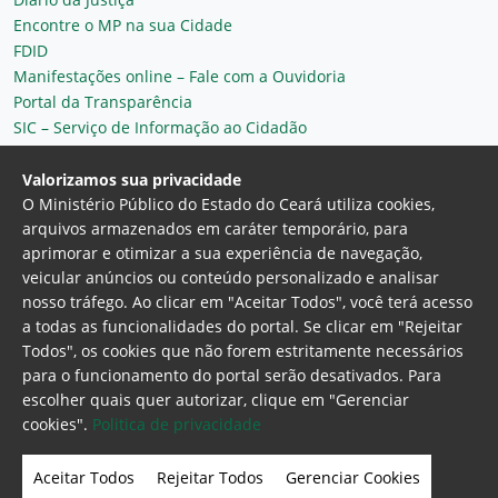
Encontre o MP na sua Cidade
FDID
Manifestações online – Fale com a Ouvidoria
Portal da Transparência
SIC – Serviço de Informação ao Cidadão
Plantão MP do Ceará
Secretaria Geral
Valorizamos sua privacidade
O Ministério Público do Estado do Ceará utiliza cookies,
arquivos armazenados em caráter temporário, para
aprimorar e otimizar a sua experiência de navegação,
veicular anúncios ou conteúdo personalizado e analisar
nosso tráfego. Ao clicar em "Aceitar Todos", você terá acesso
a todas as funcionalidades do portal. Se clicar em "Rejeitar
Todos", os cookies que não forem estritamente necessários
para o funcionamento do portal serão desativados. Para
Ministério Público do Estado do Ceará
escolher quais quer autorizar, clique em "Gerenciar
Procuradoria Geral de Justiça
Av. Gen. Afonso
cookies".
Politica de privacidade
Albuquerque Lima, 130 - Cambeba - CEP:
60.822-325 - Fortaleza, Ceará. Brasil
Aceitar Todos
Rejeitar Todos
Gerenciar Cookies
Home Page
Intranet
Webmail
Office 365