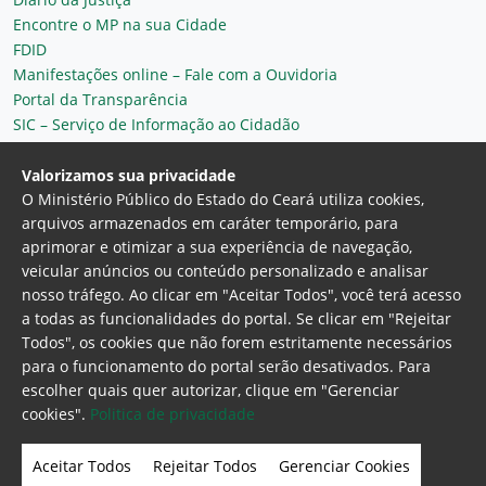
Encontre o MP na sua Cidade
FDID
Manifestações online – Fale com a Ouvidoria
Portal da Transparência
SIC – Serviço de Informação ao Cidadão
Plantão MP do Ceará
Secretaria Geral
Valorizamos sua privacidade
O Ministério Público do Estado do Ceará utiliza cookies,
arquivos armazenados em caráter temporário, para
aprimorar e otimizar a sua experiência de navegação,
veicular anúncios ou conteúdo personalizado e analisar
nosso tráfego. Ao clicar em "Aceitar Todos", você terá acesso
a todas as funcionalidades do portal. Se clicar em "Rejeitar
Todos", os cookies que não forem estritamente necessários
para o funcionamento do portal serão desativados. Para
Ministério Público do Estado do Ceará
escolher quais quer autorizar, clique em "Gerenciar
Procuradoria Geral de Justiça
Av. Gen. Afonso
cookies".
Politica de privacidade
Albuquerque Lima, 130 - Cambeba - CEP:
60.822-325 - Fortaleza, Ceará. Brasil
Aceitar Todos
Rejeitar Todos
Gerenciar Cookies
Home Page
Intranet
Webmail
Office 365