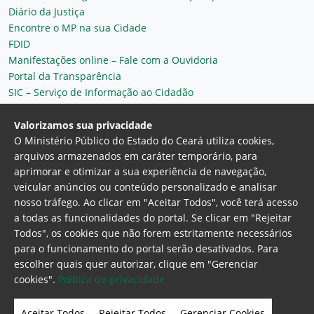
Diário da Justiça
Encontre o MP na sua Cidade
FDID
Manifestações online – Fale com a Ouvidoria
Portal da Transparência
SIC – Serviço de Informação ao Cidadão
Plantão MP do Ceará
Secretaria Geral
Valorizamos sua privacidade
O Ministério Público do Estado do Ceará utiliza cookies,
arquivos armazenados em caráter temporário, para
aprimorar e otimizar a sua experiência de navegação,
veicular anúncios ou conteúdo personalizado e analisar
nosso tráfego. Ao clicar em "Aceitar Todos", você terá acesso
a todas as funcionalidades do portal. Se clicar em "Rejeitar
Todos", os cookies que não forem estritamente necessários
para o funcionamento do portal serão desativados. Para
Ministério Público do Estado do Ceará
escolher quais quer autorizar, clique em "Gerenciar
Procuradoria Geral de Justiça
Av. Gen. Afonso
cookies".
Politica de privacidade
Albuquerque Lima, 130 - Cambeba - CEP:
60.822-325 - Fortaleza, Ceará. Brasil
Aceitar Todos
Rejeitar Todos
Gerenciar Cookies