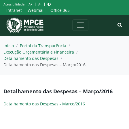
Pular
|
|
Acessibilidade:
A+
A-
para
Intranet
Webmail
Office 365
o
conteúdo
Início
/
Portal da Transparência
/
Execução Orçamentária e Financeira
/
Detalhamento das Despesas
/
Detalhamento das Despesas – Março/2016
Detalhamento das Despesas – Março/2016
Detalhamento das Despesas - Março/2016