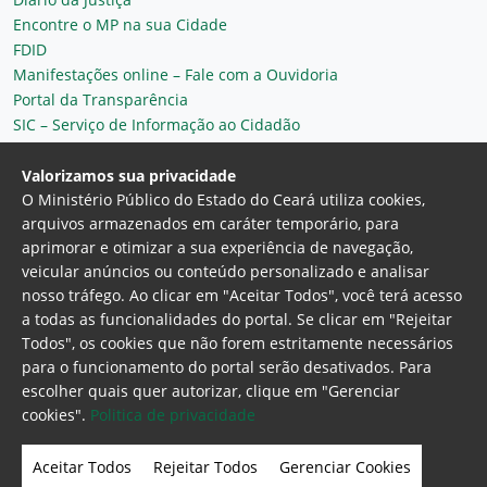
Encontre o MP na sua Cidade
FDID
Manifestações online – Fale com a Ouvidoria
Portal da Transparência
SIC – Serviço de Informação ao Cidadão
Plantão MP do Ceará
Secretaria Geral
Valorizamos sua privacidade
O Ministério Público do Estado do Ceará utiliza cookies,
arquivos armazenados em caráter temporário, para
aprimorar e otimizar a sua experiência de navegação,
veicular anúncios ou conteúdo personalizado e analisar
nosso tráfego. Ao clicar em "Aceitar Todos", você terá acesso
a todas as funcionalidades do portal. Se clicar em "Rejeitar
Todos", os cookies que não forem estritamente necessários
para o funcionamento do portal serão desativados. Para
Ministério Público do Estado do Ceará
escolher quais quer autorizar, clique em "Gerenciar
Procuradoria Geral de Justiça
Av. Gen. Afonso
cookies".
Politica de privacidade
Albuquerque Lima, 130 - Cambeba - CEP:
60.822-325 - Fortaleza, Ceará. Brasil
Aceitar Todos
Rejeitar Todos
Gerenciar Cookies
Home Page
Intranet
Webmail
Office 365