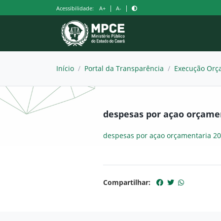
Pular
|
|
Acessibilidade:
A+
A-
para
o
conteúdo
Início
/
Portal da Transparência
/
Execução Orça
despesas por açao orçamen
despesas por açao orçamentaria 20
Compartilhar: