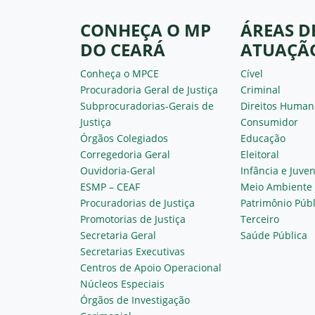
CONHEÇA O MP
ÁREAS D
DO CEARÁ
ATUAÇÃ
Conheça o MPCE
Cível
Procuradoria Geral de Justiça
Criminal
Subprocuradorias-Gerais de
Direitos Human
Justiça
Consumidor
Órgãos Colegiados
Educação
Corregedoria Geral
Eleitoral
Ouvidoria-Geral
Infância e Juve
ESMP – CEAF
Meio Ambiente
Procuradorias de Justiça
Patrimônio Públ
Promotorias de Justiça
Terceiro
Secretaria Geral
Saúde Pública
Secretarias Executivas
Centros de Apoio Operacional
Núcleos Especiais
Órgãos de Investigação