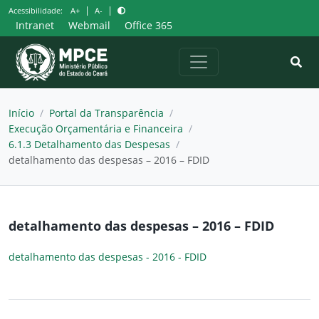
Pular
|
|
Acessibilidade:
A+
A-
para
Intranet
Webmail
Office 365
o
conteúdo
Início
/
Portal da Transparência
/
Execução Orçamentária e Financeira
/
6.1.3 Detalhamento das Despesas
/
detalhamento das despesas – 2016 – FDID
detalhamento das despesas – 2016 – FDID
detalhamento das despesas - 2016 - FDID