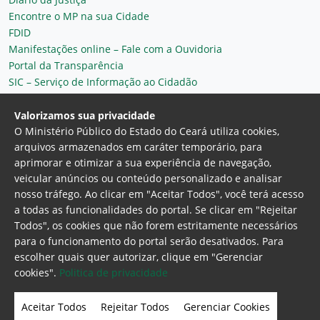
Encontre o MP na sua Cidade
FDID
Manifestações online – Fale com a Ouvidoria
Portal da Transparência
SIC – Serviço de Informação ao Cidadão
Plantão MP do Ceará
Secretaria Geral
Valorizamos sua privacidade
O Ministério Público do Estado do Ceará utiliza cookies,
arquivos armazenados em caráter temporário, para
aprimorar e otimizar a sua experiência de navegação,
veicular anúncios ou conteúdo personalizado e analisar
nosso tráfego. Ao clicar em "Aceitar Todos", você terá acesso
a todas as funcionalidades do portal. Se clicar em "Rejeitar
Todos", os cookies que não forem estritamente necessários
para o funcionamento do portal serão desativados. Para
Ministério Público do Estado do Ceará
escolher quais quer autorizar, clique em "Gerenciar
Procuradoria Geral de Justiça
Av. Gen. Afonso
cookies".
Politica de privacidade
Albuquerque Lima, 130 - Cambeba - CEP:
60.822-325 - Fortaleza, Ceará. Brasil
Aceitar Todos
Rejeitar Todos
Gerenciar Cookies
Home Page
Intranet
Webmail
Office 365