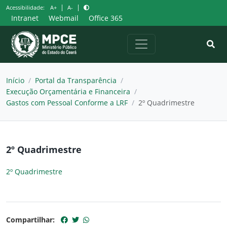
Pular
|
|
Acessibilidade:
A+
A-
para
Intranet
Webmail
Office 365
o
conteúdo
Início
/
Portal da Transparência
/
Execução Orçamentária e Financeira
/
Gastos com Pessoal Conforme a LRF
/
2º Quadrimestre
2º Quadrimestre
2º Quadrimestre
Compartilhar: