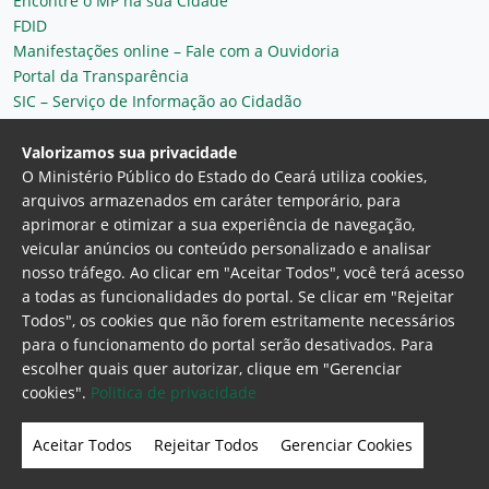
Encontre o MP na sua Cidade
FDID
Manifestações online – Fale com a Ouvidoria
Portal da Transparência
SIC – Serviço de Informação ao Cidadão
Plantão MP do Ceará
Secretaria Geral
Valorizamos sua privacidade
O Ministério Público do Estado do Ceará utiliza cookies,
arquivos armazenados em caráter temporário, para
aprimorar e otimizar a sua experiência de navegação,
veicular anúncios ou conteúdo personalizado e analisar
nosso tráfego. Ao clicar em "Aceitar Todos", você terá acesso
a todas as funcionalidades do portal. Se clicar em "Rejeitar
Todos", os cookies que não forem estritamente necessários
para o funcionamento do portal serão desativados. Para
Ministério Público do Estado do Ceará
escolher quais quer autorizar, clique em "Gerenciar
Procuradoria Geral de Justiça
Av. Gen. Afonso
cookies".
Politica de privacidade
Albuquerque Lima, 130 - Cambeba - CEP:
60.822-325 - Fortaleza, Ceará. Brasil
Aceitar Todos
Rejeitar Todos
Gerenciar Cookies
Home Page
Intranet
Webmail
Office 365