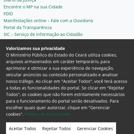
Encontre o MP na sua Cidade
FDID
Manifestações online – Fale com a Ouvidoria
Portal da Transparência
SIC – Serviço de Informação ao Cidadão
Plantão MP do Ceará
Secretaria Geral
Valorizamos sua privacidade
O Ministério Público do Estado do Ceará utiliza cookies,
arquivos armazenados em caráter temporário, para
aprimorar e otimizar a sua experiência de navegação,
veicular anúncios ou conteúdo personalizado e analisar
nosso tráfego. Ao clicar em "Aceitar Todos", você terá acesso
a todas as funcionalidades do portal. Se clicar em "Rejeitar
Todos", os cookies que não forem estritamente necessários
para o funcionamento do portal serão desativados. Para
Ministério Público do Estado do Ceará
escolher quais quer autorizar, clique em "Gerenciar
Procuradoria Geral de Justiça
Av. Gen. Afonso
cookies".
Politica de privacidade
Albuquerque Lima, 130 - Cambeba - CEP:
60.822-325 - Fortaleza, Ceará. Brasil
Aceitar Todos
Rejeitar Todos
Gerenciar Cookies
Home Page
Intranet
Webmail
Office 365