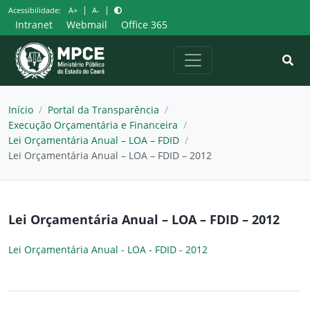
Pular
|
|
Acessibilidade:
A+
A-
para
Intranet
Webmail
Office 365
o
conteúdo
Início
/
Portal da Transparência
/
Execução Orçamentária e Financeira
/
Lei Orçamentária Anual – LOA – FDID
/
Lei Orçamentária Anual – LOA – FDID – 2012
Lei Orçamentária Anual – LOA – FDID – 2012
Lei Orçamentária Anual - LOA - FDID - 2012