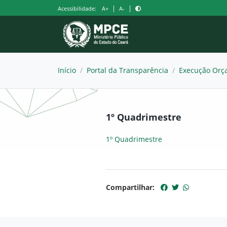
Pular
|
|
Acessibilidade:
A+
A-
para
o
conteúdo
Início
/
Portal da Transparência
/
Execução Orça
1º Quadrimestre
1º Quadrimestre
Compartilhar: