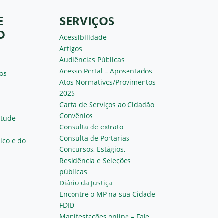
E
SERVIÇOS
O
Acessibilidade
Artigos
Audiências Públicas
Acesso Portal – Aposentados
os
Atos Normativos/Provimentos
2025
Carta de Serviços ao Cidadão
Convênios
ntude
Consulta de extrato
Consulta de Portarias
ico e do
Concursos, Estágios,
Residência e Seleções
públicas
Diário da Justiça
Encontre o MP na sua Cidade
FDID
Manifestações online – Fale