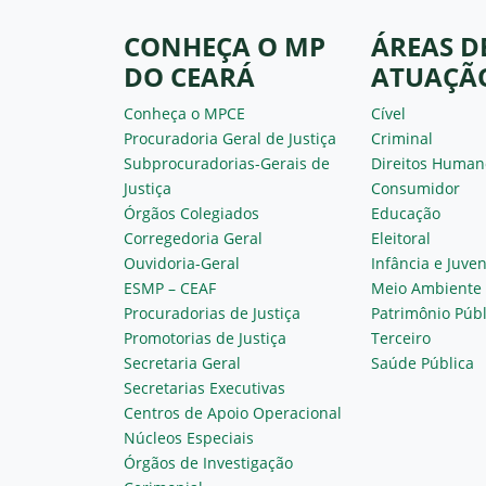
CONHEÇA O MP
ÁREAS D
DO CEARÁ
ATUAÇÃ
Conheça o MPCE
Cível
Procuradoria Geral de Justiça
Criminal
Subprocuradorias-Gerais de
Direitos Human
Justiça
Consumidor
Órgãos Colegiados
Educação
Corregedoria Geral
Eleitoral
Ouvidoria-Geral
Infância e Juve
ESMP – CEAF
Meio Ambiente
Procuradorias de Justiça
Patrimônio Públ
Promotorias de Justiça
Terceiro
Secretaria Geral
Saúde Pública
Secretarias Executivas
Centros de Apoio Operacional
Núcleos Especiais
Órgãos de Investigação