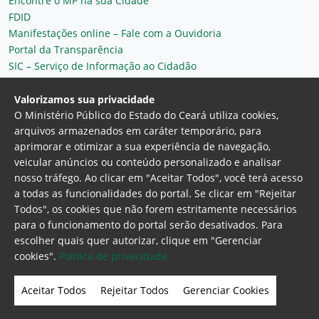
Encontre o MP na sua Cidade
FDID
Manifestações online – Fale com a Ouvidoria
Portal da Transparência
SIC – Serviço de Informação ao Cidadão
Plantão MP do Ceará
Secretaria Geral
Valorizamos sua privacidade
O Ministério Público do Estado do Ceará utiliza cookies,
arquivos armazenados em caráter temporário, para
aprimorar e otimizar a sua experiência de navegação,
veicular anúncios ou conteúdo personalizado e analisar
nosso tráfego. Ao clicar em "Aceitar Todos", você terá acesso
a todas as funcionalidades do portal. Se clicar em "Rejeitar
Todos", os cookies que não forem estritamente necessários
para o funcionamento do portal serão desativados. Para
Ministério Público do Estado do Ceará
escolher quais quer autorizar, clique em "Gerenciar
Procuradoria Geral de Justiça
Av. Gen. Afonso
cookies".
Politica de privacidade
Albuquerque Lima, 130 - Cambeba - CEP:
60.822-325 - Fortaleza, Ceará. Brasil
Aceitar Todos
Rejeitar Todos
Gerenciar Cookies
Home Page
Intranet
Webmail
Office 365