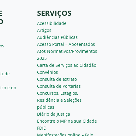
E
SERVIÇOS
O
Acessibilidade
Artigos
Audiências Públicas
Acesso Portal – Aposentados
os
Atos Normativos/Provimentos
2025
Carta de Serviços ao Cidadão
Convênios
ntude
Consulta de extrato
Consulta de Portarias
ico e do
Concursos, Estágios,
Residência e Seleções
públicas
Diário da Justiça
Encontre o MP na sua Cidade
FDID
Manifestações online – Fale