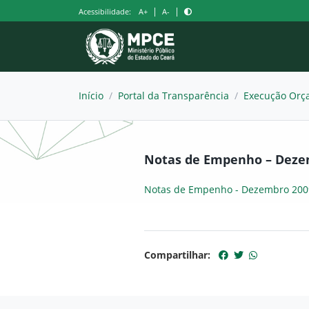
Pular
|
|
Acessibilidade:
A+
A-
para
o
conteúdo
Início
/
Portal da Transparência
/
Execução Orça
Notas de Empenho – Deze
Notas de Empenho - Dezembro 200
Compartilhar: