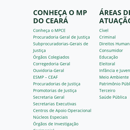
CONHEÇA O MP
ÁREAS D
DO CEARÁ
ATUAÇÃ
Conheça o MPCE
Cível
Procuradoria Geral de Justiça
Criminal
Subprocuradorias-Gerais de
Direitos Human
Justiça
Consumidor
Órgãos Colegiados
Educação
Corregedoria Geral
Eleitoral
Ouvidoria-Geral
Infância e Juve
ESMP – CEAF
Meio Ambiente
Procuradorias de Justiça
Patrimônio Públ
Promotorias de Justiça
Terceiro
Secretaria Geral
Saúde Pública
Secretarias Executivas
Centros de Apoio Operacional
Núcleos Especiais
Órgãos de Investigação