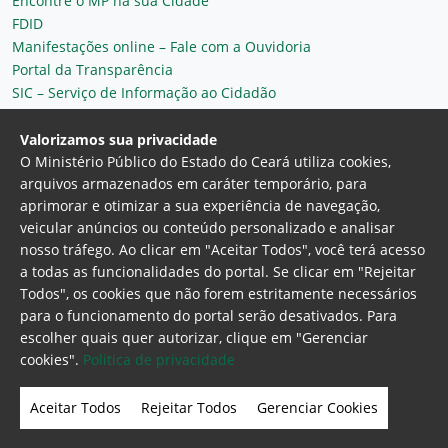
Encontre o MP na sua Cidade
FDID
Manifestações online – Fale com a Ouvidoria
Portal da Transparência
SIC – Serviço de Informação ao Cidadão
Plantão MP do Ceará
Secretaria Geral
Valorizamos sua privacidade
O Ministério Público do Estado do Ceará utiliza cookies,
arquivos armazenados em caráter temporário, para
aprimorar e otimizar a sua experiência de navegação,
veicular anúncios ou conteúdo personalizado e analisar
nosso tráfego. Ao clicar em "Aceitar Todos", você terá acesso
a todas as funcionalidades do portal. Se clicar em "Rejeitar
Todos", os cookies que não forem estritamente necessários
para o funcionamento do portal serão desativados. Para
Ministério Público do Estado do Ceará
escolher quais quer autorizar, clique em "Gerenciar
Procuradoria Geral de Justiça
Av. Gen. Afonso
cookies".
Politica de privacidade
Albuquerque Lima, 130 - Cambeba - CEP:
60.822-325 - Fortaleza, Ceará. Brasil
Aceitar Todos
Rejeitar Todos
Gerenciar Cookies
Home Page
Intranet
Webmail
Office 365