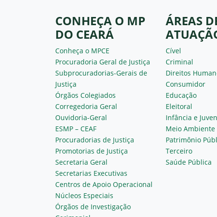
CONHEÇA O MP
ÁREAS D
DO CEARÁ
ATUAÇÃ
Conheça o MPCE
Cível
Procuradoria Geral de Justiça
Criminal
Subprocuradorias-Gerais de
Direitos Human
Justiça
Consumidor
Órgãos Colegiados
Educação
Corregedoria Geral
Eleitoral
Ouvidoria-Geral
Infância e Juve
ESMP – CEAF
Meio Ambiente
Procuradorias de Justiça
Patrimônio Públ
Promotorias de Justiça
Terceiro
Secretaria Geral
Saúde Pública
Secretarias Executivas
Centros de Apoio Operacional
Núcleos Especiais
Órgãos de Investigação