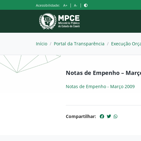
Pular
|
|
Acessibilidade:
A+
A-
para
o
conteúdo
Início
/
Portal da Transparência
/
Execução Orça
Notas de Empenho – Març
Notas de Empenho - Março 2009
Compartilhar: