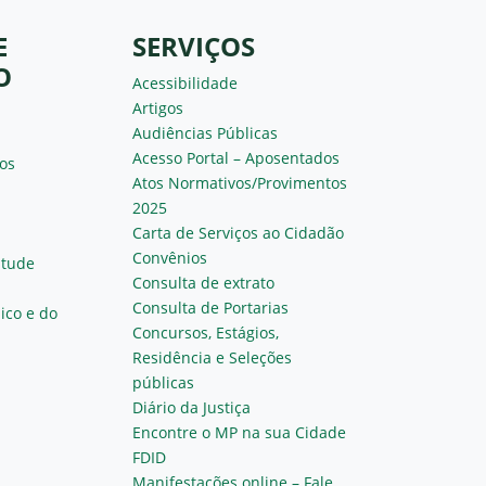
E
SERVIÇOS
O
Acessibilidade
Artigos
Audiências Públicas
Acesso Portal – Aposentados
os
Atos Normativos/Provimentos
2025
Carta de Serviços ao Cidadão
Convênios
ntude
Consulta de extrato
Consulta de Portarias
ico e do
Concursos, Estágios,
Residência e Seleções
públicas
Diário da Justiça
Encontre o MP na sua Cidade
FDID
Manifestações online – Fale