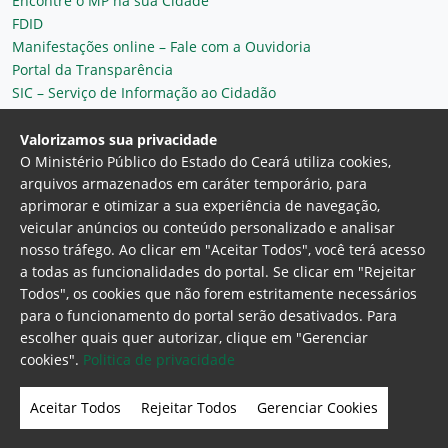
Encontre o MP na sua Cidade
FDID
Manifestações online – Fale com a Ouvidoria
Portal da Transparência
SIC – Serviço de Informação ao Cidadão
Plantão MP do Ceará
Secretaria Geral
Valorizamos sua privacidade
O Ministério Público do Estado do Ceará utiliza cookies,
arquivos armazenados em caráter temporário, para
aprimorar e otimizar a sua experiência de navegação,
veicular anúncios ou conteúdo personalizado e analisar
nosso tráfego. Ao clicar em "Aceitar Todos", você terá acesso
a todas as funcionalidades do portal. Se clicar em "Rejeitar
Todos", os cookies que não forem estritamente necessários
para o funcionamento do portal serão desativados. Para
Ministério Público do Estado do Ceará
escolher quais quer autorizar, clique em "Gerenciar
Procuradoria Geral de Justiça
Av. Gen. Afonso
cookies".
Politica de privacidade
Albuquerque Lima, 130 - Cambeba - CEP:
60.822-325 - Fortaleza, Ceará. Brasil
Aceitar Todos
Rejeitar Todos
Gerenciar Cookies
Home Page
Intranet
Webmail
Office 365