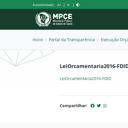
Pular
|
|
Acessibilidade:
A+
A-
para
o
conteúdo
Início
/
Portal da Transparência
/
Execução Orça
LeiOrcamentaria2016-FDI
LeiOrcamentaria2016-FDID
Compartilhar: