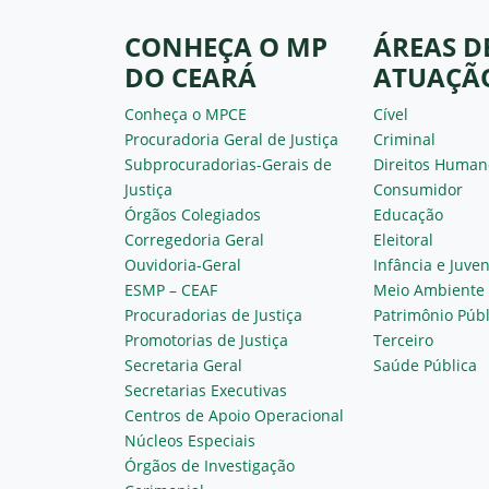
CONHEÇA O MP
ÁREAS D
DO CEARÁ
ATUAÇÃ
Conheça o MPCE
Cível
Procuradoria Geral de Justiça
Criminal
Subprocuradorias-Gerais de
Direitos Human
Justiça
Consumidor
Órgãos Colegiados
Educação
Corregedoria Geral
Eleitoral
Ouvidoria-Geral
Infância e Juve
ESMP – CEAF
Meio Ambiente
Procuradorias de Justiça
Patrimônio Públ
Promotorias de Justiça
Terceiro
Secretaria Geral
Saúde Pública
Secretarias Executivas
Centros de Apoio Operacional
Núcleos Especiais
Órgãos de Investigação