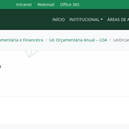
Intranet
Webmail
Office 365
INÍCIO
INSTITUCIONAL
ÁREAS DE
mentária e Financeira
/
Lei Orçamentária Anual – LOA
/
LeiOrca
D