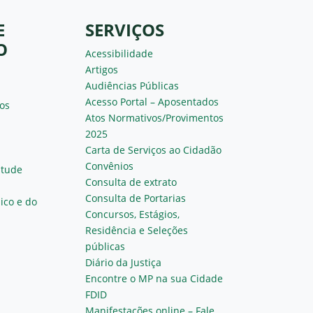
E
SERVIÇOS
O
Acessibilidade
Artigos
Audiências Públicas
Acesso Portal – Aposentados
os
Atos Normativos/Provimentos
2025
Carta de Serviços ao Cidadão
Convênios
ntude
Consulta de extrato
Consulta de Portarias
ico e do
Concursos, Estágios,
Residência e Seleções
públicas
Diário da Justiça
Encontre o MP na sua Cidade
FDID
Manifestações online – Fale