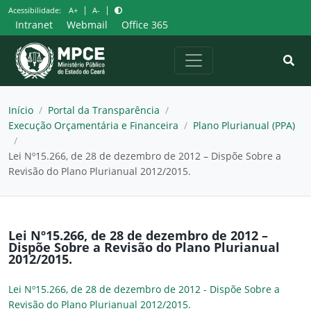
Pular
|
|
Acessibilidade:
A+
A-
para
Intranet
Webmail
Office 365
o
conteúdo
Início
/
Portal da Transparência
/
Execução Orçamentária e Financeira
/
Plano Plurianual (PPA)
/
Lei Nº15.266, de 28 de dezembro de 2012 – Dispõe Sobre a
Revisão do Plano Plurianual 2012/2015.
Lei Nº15.266, de 28 de dezembro de 2012 –
Dispõe Sobre a Revisão do Plano Plurianual
2012/2015.
Lei Nº15.266, de 28 de dezembro de 2012 - Dispõe Sobre a
Revisão do Plano Plurianual 2012/2015.