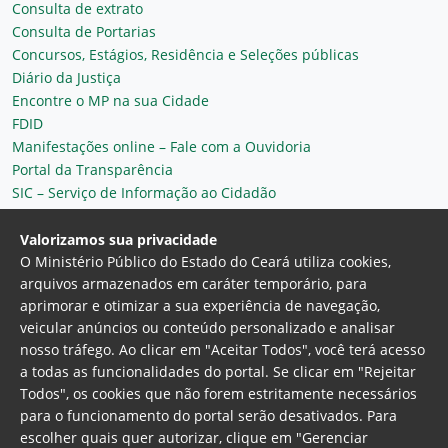
Consulta de extrato
Consulta de Portarias
Concursos, Estágios, Residência e Seleções públicas
Diário da Justiça
Encontre o MP na sua Cidade
FDID
Manifestações online – Fale com a Ouvidoria
Portal da Transparência
SIC – Serviço de Informação ao Cidadão
Plantão MP do Ceará
Secretaria Geral
Valorizamos sua privacidade
O Ministério Público do Estado do Ceará utiliza cookies,
arquivos armazenados em caráter temporário, para
aprimorar e otimizar a sua experiência de navegação,
veicular anúncios ou conteúdo personalizado e analisar
nosso tráfego. Ao clicar em "Aceitar Todos", você terá acesso
a todas as funcionalidades do portal. Se clicar em "Rejeitar
Todos", os cookies que não forem estritamente necessários
para o funcionamento do portal serão desativados. Para
Ministério Público do Estado do Ceará
escolher quais quer autorizar, clique em "Gerenciar
Procuradoria Geral de Justiça
Av. Gen. Afonso