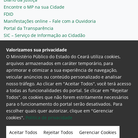
Encontre o MP na sua Cidade
FDID
Manifestações online – Fale com a Ouvidoria
Portal da Transparência
SIC – Serviço de Informação ao Cidadão
Plantão MP do Ceará
Secretaria Geral
Valorizamos sua privacidade
O Ministério Público do Estado do Ceará utiliza cookies,
arquivos armazenados em caráter temporário, para
aprimorar e otimizar a sua experiência de navegação,
veicular anúncios ou conteúdo personalizado e analisar
nosso tráfego. Ao clicar em "Aceitar Todos", você terá acesso
a todas as funcionalidades do portal. Se clicar em "Rejeitar
Todos", os cookies que não forem estritamente necessários
para o funcionamento do portal serão desativados. Para
Ministério Público do Estado do Ceará
escolher quais quer autorizar, clique em "Gerenciar
Procuradoria Geral de Justiça
Av. Gen. Afonso
cookies".
Politica de privacidade
Albuquerque Lima, 130 - Cambeba - CEP:
60.822-325 - Fortaleza, Ceará. Brasil
Aceitar Todos
Rejeitar Todos
Gerenciar Cookies
Home Page
Intranet
Webmail
Office 365