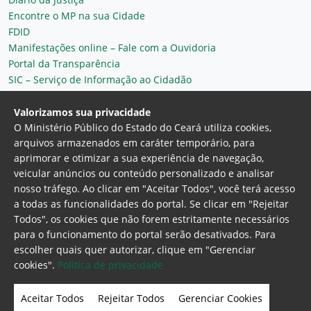
Encontre o MP na sua Cidade
FDID
Manifestações online – Fale com a Ouvidoria
Portal da Transparência
SIC – Serviço de Informação ao Cidadão
Plantão MP do Ceará
Secretaria Geral
Valorizamos sua privacidade
O Ministério Público do Estado do Ceará utiliza cookies,
arquivos armazenados em caráter temporário, para
aprimorar e otimizar a sua experiência de navegação,
veicular anúncios ou conteúdo personalizado e analisar
nosso tráfego. Ao clicar em "Aceitar Todos", você terá acesso
a todas as funcionalidades do portal. Se clicar em "Rejeitar
Todos", os cookies que não forem estritamente necessários
para o funcionamento do portal serão desativados. Para
Ministério Público do Estado do Ceará
escolher quais quer autorizar, clique em "Gerenciar
Procuradoria Geral de Justiça
Av. Gen. Afonso
cookies".
Politica de privacidade
Albuquerque Lima, 130 - Cambeba - CEP:
60.822-325 - Fortaleza, Ceará. Brasil
Aceitar Todos
Rejeitar Todos
Gerenciar Cookies
Home Page
Intranet
Webmail
Office 365