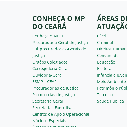
CONHEÇA O MP
ÁREAS D
DO CEARÁ
ATUAÇÃ
Conheça o MPCE
Cível
Procuradoria Geral de Justiça
Criminal
Subprocuradorias-Gerais de
Direitos Human
Justiça
Consumidor
Órgãos Colegiados
Educação
Corregedoria Geral
Eleitoral
Ouvidoria-Geral
Infância e Juve
ESMP – CEAF
Meio Ambiente
Procuradorias de Justiça
Patrimônio Públ
Promotorias de Justiça
Terceiro
Secretaria Geral
Saúde Pública
Secretarias Executivas
Centros de Apoio Operacional
Núcleos Especiais