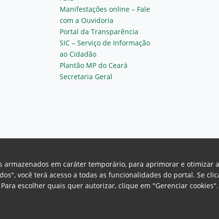
Manifestações online – Fale
com a Ouvidoria
Portal da Transparência
SIC – Serviço de Informação
ao Cidadão
Plantão MP do Ceará
Secretaria Geral
vos armazenados em caráter temporário, para aprimorar e otimizar 
odos", você terá acesso a todas as funcionalidades do portal. Se cl
Para escolher quais quer autorizar, clique em "Gerenciar cookies"
Ceará Procuradoria Geral de Justiça
H
a, 130 - Cambeba - CEP: 60.822-325