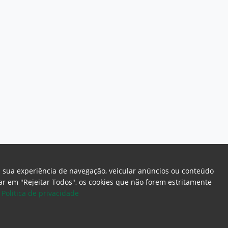
a sua experiência de navegação, veicular anúncios ou conteúdo
icar em "Rejeitar Todos", os cookies que não forem estritamente
.
Politica de privacidade
ome Page
Intranet
Webmail
Office 365