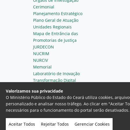
Órgãos de Investigação
Cerimonial
Planejamento Estratégico
Plano Geral de Atuação
Unidades Regionais
Mapa de Entrância das
Promotorias de Justiça
JURDECON
NUCRIM
NURCIV
Memorial
Laboratório de Inovação
Transformação Digital
Valorizamos sua privacidade
O Ministério Público do Estado do Ceará utiliza cookies, arqui
personalizado e analisar nosso tráfego. Ao clicar em "Aceitar T
necessários para o funcionamento do portal serão desativados. 
Ministério Público do Estado do 
Av. Gen. Afonso Albuquerque Lim
Aceitar Todos
Rejeitar Todos
Gerenciar Cookies
- Fortaleza, Ceará. Brasil