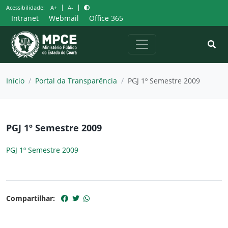
Pular
|
|
Acessibilidade:
A+
A-
para
Intranet
Webmail
Office 365
o
conteúdo
Início
/
Portal da Transparência
/
PGJ 1º Semestre 2009
PGJ 1º Semestre 2009
PGJ 1º Semestre 2009
Compartilhar: