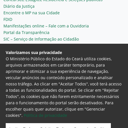
Diário da Justiça
Encontre o MP na sua Cidade
FDID
Manifestações online – Fale com a Ouvidoria
Portal da Transparência
SIC – Serviço de Informação ao Cidadão
Plantão MP do Ceará
Secretaria Geral
Valorizamos sua privacidade
O Ministério Público do Estado do Ceará utiliza cookies,
arquivos armazenados em caráter temporário, para
aprimorar e otimizar a sua experiência de navegação,
veicular anúncios ou conteúdo personalizado e analisar
nosso tráfego. Ao clicar em "Aceitar Todos", você terá acesso
a todas as funcionalidades do portal. Se clicar em "Rejeitar
Todos", os cookies que não forem estritamente necessários
para o funcionamento do portal serão desativados. Para
Ministério Público do Estado do Ceará
escolher quais quer autorizar, clique em "Gerenciar
Procuradoria Geral de Justiça
Av. Gen. Afonso
cookies".
Politica de privacidade
Albuquerque Lima, 130 - Cambeba - CEP:
60.822-325 - Fortaleza, Ceará. Brasil