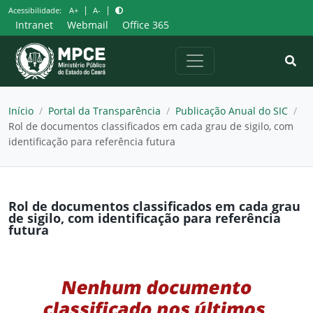
Pular
|
|
Acessibilidade:
A+
A-
para
Intranet
Webmail
Office 365
o
conteúdo
Início
/
Portal da Transparência
/
Publicação Anual do SIC
/
Rol de documentos classificados em cada grau de sigilo, com
identificação para referência futura
Rol de documentos classificados em cada grau
de sigilo, com identificação para referência
futura