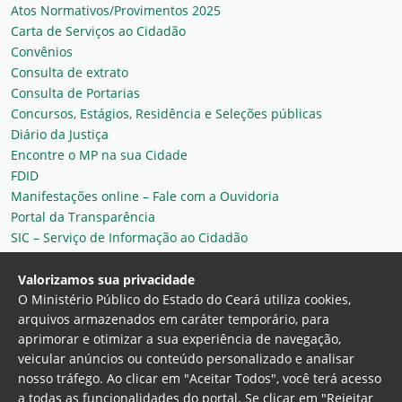
Atos Normativos/Provimentos 2025
Carta de Serviços ao Cidadão
Convênios
Consulta de extrato
Consulta de Portarias
Concursos, Estágios, Residência e Seleções públicas
Diário da Justiça
Encontre o MP na sua Cidade
FDID
Manifestações online – Fale com a Ouvidoria
Portal da Transparência
SIC – Serviço de Informação ao Cidadão
Plantão MP do Ceará
Secretaria Geral
Valorizamos sua privacidade
O Ministério Público do Estado do Ceará utiliza cookies,
arquivos armazenados em caráter temporário, para
aprimorar e otimizar a sua experiência de navegação,
veicular anúncios ou conteúdo personalizado e analisar
nosso tráfego. Ao clicar em "Aceitar Todos", você terá acesso
a todas as funcionalidades do portal. Se clicar em "Rejeitar