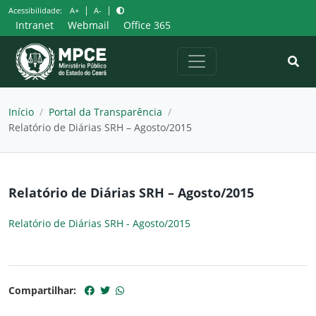
Pular
|
|
Acessibilidade:
A+
A-
para
Intranet
Webmail
Office 365
o
conteúdo
Início
/
Portal da Transparência
/
Relatório de Diárias SRH – Agosto/2015
Relatório de Diárias SRH – Agosto/2015
Relatório de Diárias SRH - Agosto/2015
Compartilhar: