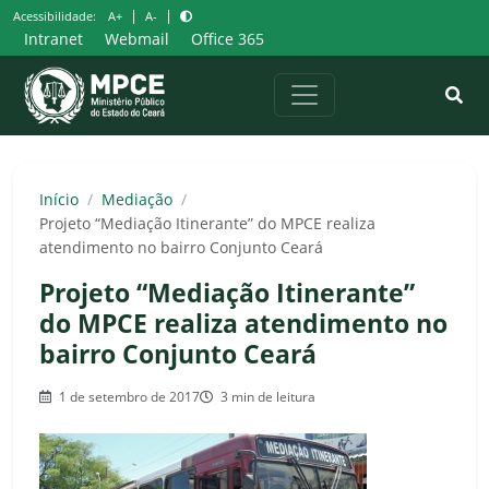
Pular
|
|
Acessibilidade:
A+
A-
para
Intranet
Webmail
Office 365
o
conteúdo
Início
/
Mediação
/
Projeto “Mediação Itinerante” do MPCE realiza
atendimento no bairro Conjunto Ceará
Projeto “Mediação Itinerante”
do MPCE realiza atendimento no
bairro Conjunto Ceará
1 de setembro de 2017
3 min de leitura