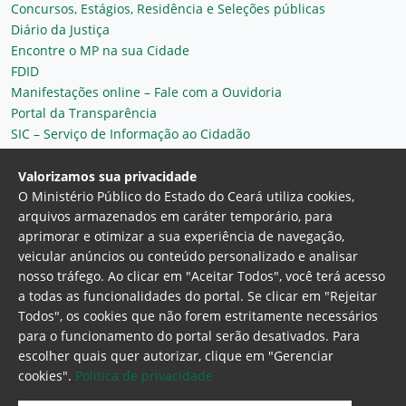
Concursos, Estágios, Residência e Seleções públicas
Diário da Justiça
Encontre o MP na sua Cidade
FDID
Manifestações online – Fale com a Ouvidoria
Portal da Transparência
SIC – Serviço de Informação ao Cidadão
Plantão MP do Ceará
Secretaria Geral
Valorizamos sua privacidade
O Ministério Público do Estado do Ceará utiliza cookies,
arquivos armazenados em caráter temporário, para
aprimorar e otimizar a sua experiência de navegação,
veicular anúncios ou conteúdo personalizado e analisar
nosso tráfego. Ao clicar em "Aceitar Todos", você terá acesso
a todas as funcionalidades do portal. Se clicar em "Rejeitar
Todos", os cookies que não forem estritamente necessários
para o funcionamento do portal serão desativados. Para
Ministério Público do Estado do Ceará
escolher quais quer autorizar, clique em "Gerenciar
Procuradoria Geral de Justiça
Av. Gen. Afonso
cookies".
Politica de privacidade
Albuquerque Lima, 130 - Cambeba - CEP:
60.822-325 - Fortaleza, Ceará. Brasil