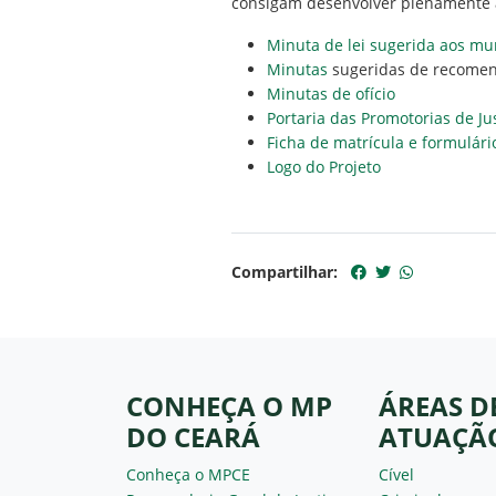
consigam desenvolver plenamente as
Minuta de lei sugerida aos mun
Minutas
sugeridas de recome
Minutas de ofício
Portaria das Promotorias de Ju
Ficha de matrícula e formulári
Logo do Projeto
Compartilhar:
CONHEÇA O MP
ÁREAS D
DO CEARÁ
ATUAÇÃ
Conheça o MPCE
Cível