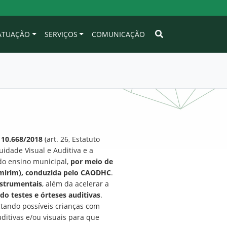
 ATUAÇÃO
SERVIÇOS
COMUNICAÇÃO
º 10.668/2018
(art. 26, Estatuto
uidade Visual e Auditiva e a
 do ensino municipal,
por meio de
 Umirim), conduzida pelo CAODHC
.
instrumentais
, além da acelerar a
ndo testes e órteses auditivas
.
ctando possíveis crianças com
uditivas e/ou visuais para que