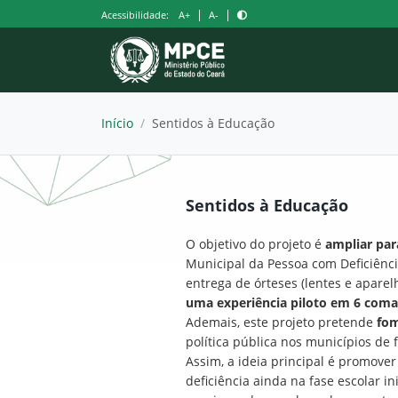
Pular
|
|
Acessibilidade:
A+
A-
para
o
conteúdo
Início
/
Sentidos à Educação
Sentidos à Educação
O objetivo do projeto é
ampliar par
Municipal da Pessoa com Deficiência
entrega de órteses (lentes e aparel
uma experiência piloto em 6 comar
Ademais, este projeto pretende
fom
política pública nos municípios de 
Assim, a ideia principal é promove
deficiência ainda na fase escolar i