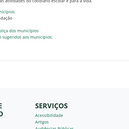
 atividades do cotidiano escolar e para a vida.
icipios;
ndação
stiça dos municípios
o sugeridos aos municipios;
E
SERVIÇOS
O
Acessibilidade
Artigos
Audiências Públicas