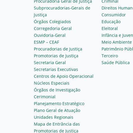
Procuradoria Geral de Justiça
Criminal
Subprocuradorias-Gerais de
Direitos Human
Justiça
Consumidor
Órgãos Colegiados
Educação
Corregedoria Geral
Eleitoral
Ouvidoria-Geral
Infância e Juve
ESMP – CEAF
Meio Ambiente
Procuradorias de Justiça
Patrimônio Públ
Promotorias de Justiça
Terceiro
Secretaria Geral
Saúde Pública
Secretarias Executivas
Centros de Apoio Operacional
Núcleos Especiais
Órgãos de Investigação
Cerimonial
Planejamento Estratégico
Plano Geral de Atuação
Unidades Regionais
Mapa de Entrância das
Promotorias de Justiça