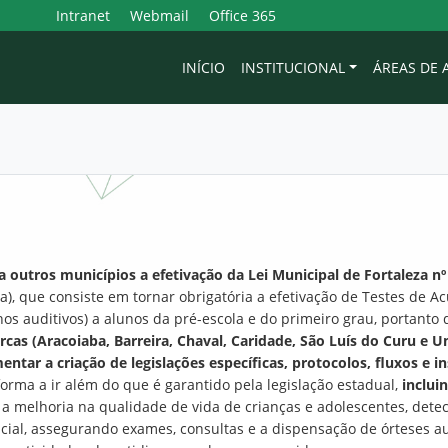
Intranet
Webmail
Office 365
INÍCIO
INSTITUCIONAL
ÁREAS DE
a outros municípios a efetivação da Lei Municipal de Fortaleza n
), que consiste em tornar obrigatória a efetivação de Testes de Ac
hos auditivos) a alunos da pré-escola e do primeiro grau, portanto
cas (Aracoiaba, Barreira, Chaval, Caridade, São Luís do Curu e
entar a criação de legislações específicas, protocolos, fluxos e 
forma a ir além do que é garantido pela legislação estadual,
inclui
r a melhoria na qualidade de vida de crianças e adolescentes, dete
nicial, assegurando exames, consultas e a dispensação de órteses a