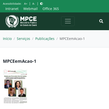
Pular
|
|
Acessibilidade:
A+
A-
para
Intranet
Webmail
Office 365
o
conteúdo
Início
/
Serviços
/
Publicações
/
MPCEemAcao-1
MPCEemAcao-1