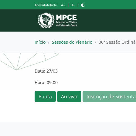
Pular
|
|
Acessibilidade:
A+
A-
para
o
conteúdo
Início
/
Sessões do Plenário
/
06ª Sessão Ordiná
Data: 27/03
Hora: 09:00
Pauta
Ao vivo
Inscrição de Sustenta