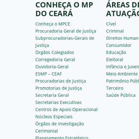
CONHEÇA O MP
ÁREAS D
DO CEARÁ
ATUAÇÃ
Conheça o MPCE
Cível
Procuradoria Geral de Justiça
Criminal
Subprocuradorias-Gerais de
Direitos Human
Justiça
Consumidor
Órgãos Colegiados
Educação
Corregedoria Geral
Eleitoral
Ouvidoria-Geral
Infância e Juve
ESMP – CEAF
Meio Ambiente
Procuradorias de Justiça
Patrimônio Públ
Promotorias de Justiça
Terceiro
Secretaria Geral
Saúde Pública
Secretarias Executivas
Centros de Apoio Operacional
Núcleos Especiais
Órgãos de Investigação
Cerimonial
Planejamento Estratégico