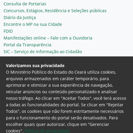
Consulta de Portarias
Concursos, Estágios, Residência e Seleções públicas
Diário da Justiça
Encontre o MP na sua Cidade
FDID
Manifestações online – Fale com a Ouvidoria
Portal da Transparência
SIC – Serviço de Informação ao Cidadão
Plantão MP do Ceará
Secretaria Geral
Valorizamos sua privacidade
O Ministério Público do Estado do Ceará utiliza cookies,
arquivos armazenados em caráter temporário, para
aprimorar e otimizar a sua experiência de navegação,
veicular anúncios ou conteúdo personalizado e analisar
nosso tráfego. Ao clicar em "Aceitar Todos", você terá acesso
a todas as funcionalidades do portal. Se clicar em "Rejeitar
Todos", os cookies que não forem estritamente necessários
para o funcionamento do portal serão desativados. Para
Ministério Público do Estado do Ceará
escolher quais quer autorizar, clique em "Gerenciar
Procuradoria Geral de Justiça
Av. Gen. Afonso
cookies".
Politica de privacidade