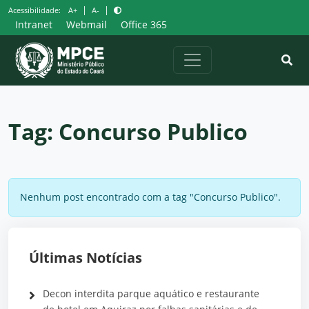
Pular
|
|
Acessibilidade:
A+
A-
para
Intranet
Webmail
Office 365
o
conteúdo
Tag:
Concurso Publico
Nenhum post encontrado com a tag "Concurso Publico".
Últimas Notícias
Decon interdita parque aquático e restaurante