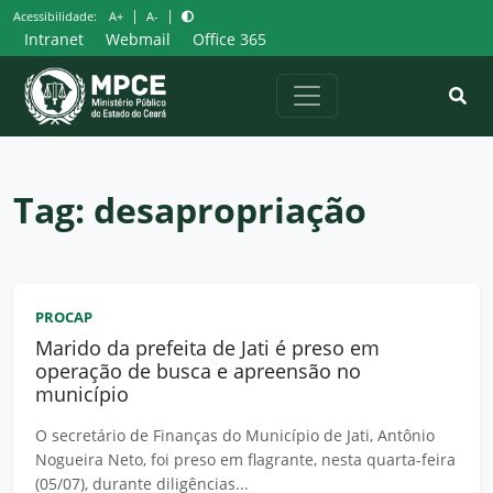
Pular
|
|
Acessibilidade:
A+
A-
para
Intranet
Webmail
Office 365
o
conteúdo
Tag:
desapropriação
PROCAP
Marido da prefeita de Jati é preso em
operação de busca e apreensão no
município
O secretário de Finanças do Município de Jati, Antônio
Nogueira Neto, foi preso em flagrante, nesta quarta-feira
(05/07), durante diligências...