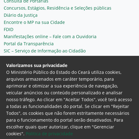
Consulta de Portarias
Concursos, Estágios, Residência e Seleções públicas
Diário da Justiça
Encontre o MP na sua Cidade
FDID
Manifestações online – Fale com a Ouvidoria
Portal da Transparência
SIC – Serviço de Informação ao Cidadão
Plantão MP do Ceará
Secretaria Geral
Valorizamos sua privacidade
O Ministério Público do Estado do Ceará utiliza cookies,
arquivos armazenados em caráter temporário, para
aprimorar e otimizar a sua experiência de navegação,
veicular anúncios ou conteúdo personalizado e analisar
nosso tráfego. Ao clicar em "Aceitar Todos", você terá acesso
a todas as funcionalidades do portal. Se clicar em "Rejeitar
Todos", os cookies que não forem estritamente necessários
para o funcionamento do portal serão desativados. Para
Ministério Público do Estado do Ceará
escolher quais quer autorizar, clique em "Gerenciar
Procuradoria Geral de Justiça
Av. Gen. Afonso
cookies".
Politica de privacidade
Albuquerque Lima, 130 - Cambeba - CEP: