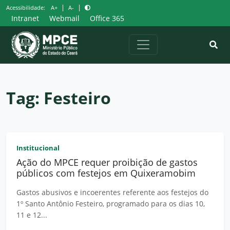
Pular
|
|
Acessibilidade:
A+
A-
para
Intranet
Webmail
Office 365
o
conteúdo
Tag:
Festeiro
Institucional
Ação do MPCE requer proibição de gastos
públicos com festejos em Quixeramobim
Gastos abusivos e incoerentes referente aos festejos do
1º Santo Antônio Festeiro, programado para os dias 10,
11 e 12...