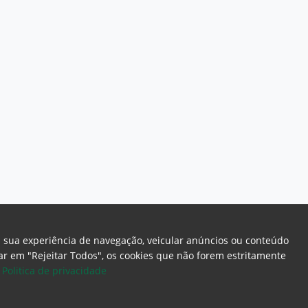
a sua experiência de navegação, veicular anúncios ou conteúdo
icar em "Rejeitar Todos", os cookies que não forem estritamente
.
Politica de privacidade
ome Page
Intranet
Webmail
Office 365