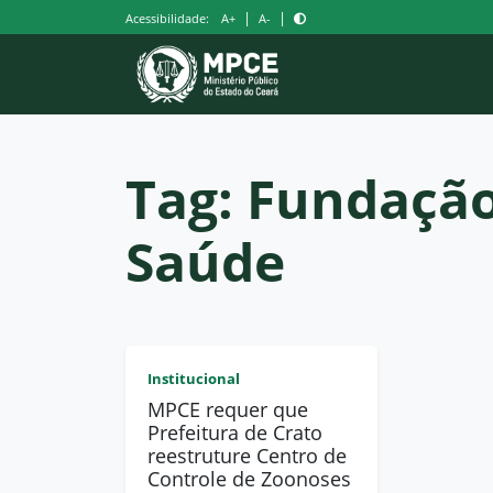
Pular
|
|
Acessibilidade:
A+
A-
para
o
conteúdo
Tag:
Fundação
Saúde
Institucional
MPCE requer que
Prefeitura de Crato
reestruture Centro de
Controle de Zoonoses