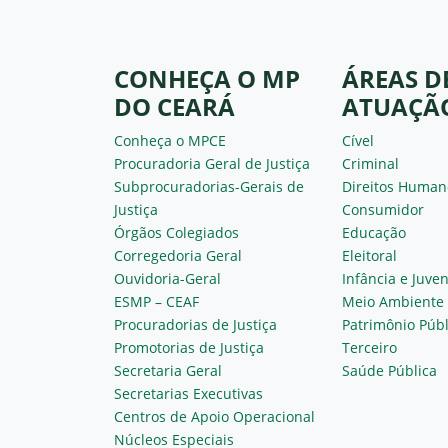
CONHEÇA O MP
ÁREAS D
DO CEARÁ
ATUAÇÃ
Conheça o MPCE
Cível
Procuradoria Geral de Justiça
Criminal
Subprocuradorias-Gerais de
Direitos Human
Justiça
Consumidor
Órgãos Colegiados
Educação
Corregedoria Geral
Eleitoral
Ouvidoria-Geral
Infância e Juve
ESMP – CEAF
Meio Ambiente
Procuradorias de Justiça
Patrimônio Públ
Promotorias de Justiça
Terceiro
Secretaria Geral
Saúde Pública
Secretarias Executivas
Centros de Apoio Operacional
Núcleos Especiais