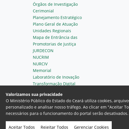
Órgãos de Investigação
Cerimonial
Planejamento Estratégico
Plano Geral de Atuação
Unidades Regionais
Mapa de Entrância das
Promotorias de Justiça
JURDECON
NUCRIM
NURCIV
Memorial
Laboratório de Inovação
Transformação Digital
Valorizamos sua privacidade
O Ministério Público do Estado do Ceará utiliza cookies, arqui
personalizado e analisar nosso tráfego. Ao clicar em "Aceitar T
necessários para o funcionamento do portal serão desativados. 
Ministério Público do Estado do 
Av. Gen. Afonso Albuquerque Lim
Aceitar Todos
Rejeitar Todos
Gerenciar Cookies