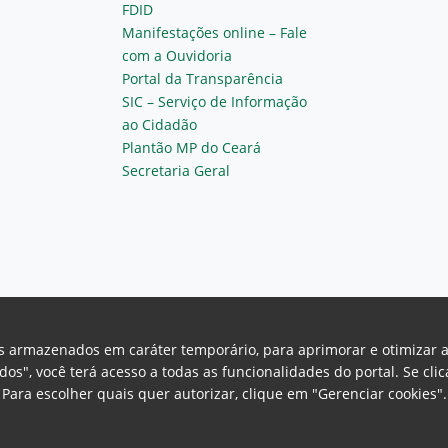
FDID
Manifestações online – Fale
com a Ouvidoria
Portal da Transparência
SIC – Serviço de Informação
ao Cidadão
Plantão MP do Ceará
Secretaria Geral
vos armazenados em caráter temporário, para aprimorar e otimizar 
odos", você terá acesso a todas as funcionalidades do portal. Se cl
Para escolher quais quer autorizar, clique em "Gerenciar cookies"
Ceará Procuradoria Geral de Justiça
H
a, 130 - Cambeba - CEP: 60.822-325