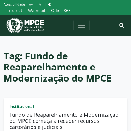
Pular
|
|
Acessibilidade:
A+
A-
para
Intranet
Webmail
Office 365
o
conteúdo
Tag:
Fundo de
Reaparelhamento e
Modernização do MPCE
Institucional
Fundo de Reaparelhamento e Modernização
do MPCE começa a receber recursos
cartorários e judiciais