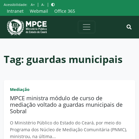
Pular
|
|
Acessibilidade:
A+
A-
para
Intranet
Webmail
Office 365
o
conteúdo
Tag:
guardas municipais
Mediação
MPCE ministra módulo de curso de
mediação voltado a guardas municipais de
Sobral
O Ministério Público do Estado do Ceará, por meio do
Programa dos Núcleo de Mediação Comunitária (PNMC),
ministrou, na última...