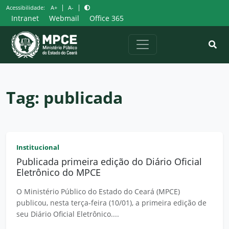
Pular
|
|
Acessibilidade:
A+
A-
para
Intranet
Webmail
Office 365
o
conteúdo
Tag:
publicada
Institucional
Publicada primeira edição do Diário Oficial
Eletrônico do MPCE
O Ministério Público do Estado do Ceará (MPCE)
publicou, nesta terça-feira (10/01), a primeira edição de
seu Diário Oficial Eletrônico....