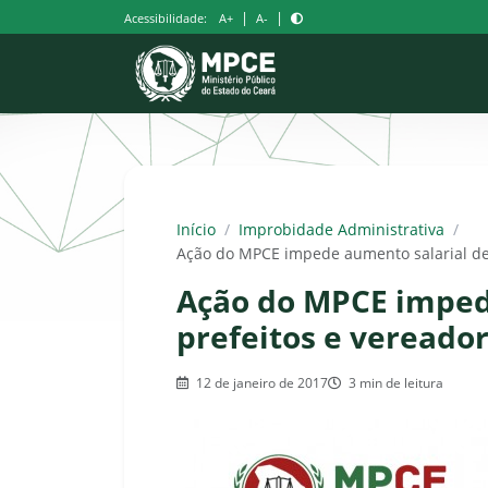
Pular
|
|
Acessibilidade:
A+
A-
para
o
conteúdo
Início
/
Improbidade Administrativa
/
Ação do MPCE impede aumento salarial de 
Ação do MPCE imped
prefeitos e vereado
12 de janeiro de 2017
3 min de leitura