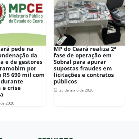
ará pede na
MP do Ceará realiza 2ª
condenação da
fase de operação em
ra e de gestores
Sobral para apurar
eramobim por
supostas fraudes em
e R$ 690 mil com
licitações e contratos
 durante
públicos
 e crise
28 de maio de 2026
ra
 de 2026