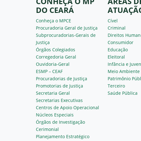
CONHEÇA O MP
ÁREAS D
DO CEARÁ
ATUAÇÃ
Conheça o MPCE
Cível
Procuradoria Geral de Justiça
Criminal
Subprocuradorias-Gerais de
Direitos Human
Justiça
Consumidor
Órgãos Colegiados
Educação
Corregedoria Geral
Eleitoral
Ouvidoria-Geral
Infância e Juve
ESMP – CEAF
Meio Ambiente
Procuradorias de Justiça
Patrimônio Públ
Promotorias de Justiça
Terceiro
Secretaria Geral
Saúde Pública
Secretarias Executivas
Centros de Apoio Operacional
Núcleos Especiais
Órgãos de Investigação
Cerimonial
Planejamento Estratégico