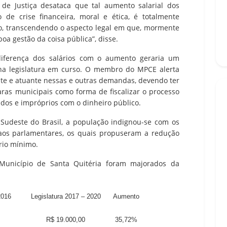
de Justiça desataca que tal aumento salarial dos
de crise financeira, moral e ética, é totalmente
o, transcendendo o aspecto legal em que, mormente
boa gestão da coisa pública”, disse.
iferença dos salários com o aumento geraria um
na legislatura em curso. O membro do MPCE alerta
nte e atuante nessas e outras demandas, devendo ter
ras municipais como forma de fiscalizar o processo
vidos e impróprios com o dinheiro público.
Sudeste do Brasil, a população indignou-se com os
 aos parlamentares, os quais propuseram a redução
rio mínimo.
 Município de Santa Quitéria foram majorados da
2016
Legislatura 2017 – 2020
Aumento
R$ 19.000,00
35,72%