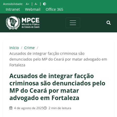
Pular
|
|
Acessibilidade:
A+
A-
para
Intranet
Webmail
Office 365
o
conteúdo
Início
/
Crime
/
Acusados de integrar facção criminosa são
denunciados pelo MP do Ceará por matar advogado em
Fortaleza
Acusados de integrar facção
criminosa são denunciados pelo
MP do Ceará por matar
advogado em Fortaleza
4 de agosto de 2025
2 min de leitura