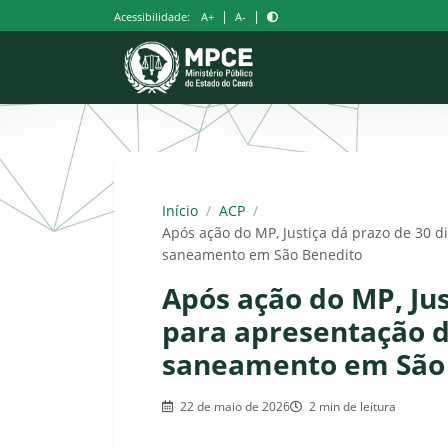
Pular
|
|
Acessibilidade:
A+
A-
para
o
conteúdo
Início
/
ACP
/
Após ação do MP, Justiça dá prazo de 30 
saneamento em São Benedito
Após ação do MP, Jus
para apresentação 
saneamento em São
22 de maio de 2026
2 min de leitura