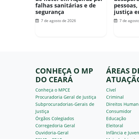
falhas sanitárias e de
pessoas,
segurança
justiça 
7 de agosto de 2026
7 de agost
CONHEÇA O MP
ÁREAS D
DO CEARÁ
ATUAÇÃ
Conheça o MPCE
Cível
Procuradoria Geral de Justiça
Criminal
Subprocuradorias-Gerais de
Direitos Human
Justiça
Consumidor
Órgãos Colegiados
Educação
Corregedoria Geral
Eleitoral
Ouvidoria-Geral
Infância e Juve