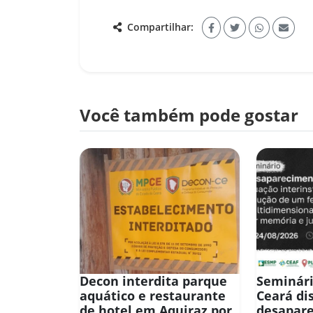
Compartilhar:
Você também pode gostar
Decon interdita parque
Seminári
aquático e restaurante
Ceará di
de hotel em Aquiraz por
desapar