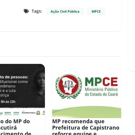
Tags:
Ação Civil Pública
MPCE
o do MP do
MP recomenda que
scutirá
Prefeitura de Capistrano
ecimento de
reforce equipe e