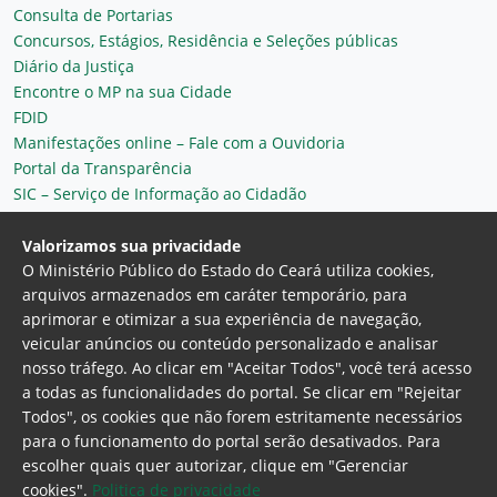
Consulta de Portarias
Concursos, Estágios, Residência e Seleções públicas
Diário da Justiça
Encontre o MP na sua Cidade
FDID
Manifestações online – Fale com a Ouvidoria
Portal da Transparência
SIC – Serviço de Informação ao Cidadão
Plantão MP do Ceará
Secretaria Geral
Valorizamos sua privacidade
O Ministério Público do Estado do Ceará utiliza cookies,
arquivos armazenados em caráter temporário, para
aprimorar e otimizar a sua experiência de navegação,
veicular anúncios ou conteúdo personalizado e analisar
nosso tráfego. Ao clicar em "Aceitar Todos", você terá acesso
a todas as funcionalidades do portal. Se clicar em "Rejeitar
Todos", os cookies que não forem estritamente necessários
para o funcionamento do portal serão desativados. Para
Ministério Público do Estado do Ceará
escolher quais quer autorizar, clique em "Gerenciar
Procuradoria Geral de Justiça
Av. Gen. Afonso
cookies".
Politica de privacidade