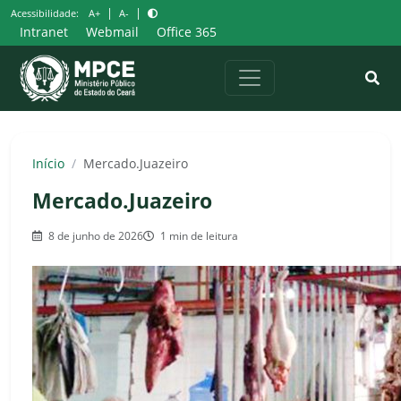
Pular
|
|
Acessibilidade:
A+
A-
para
Intranet
Webmail
Office 365
o
conteúdo
Início
/
Mercado.Juazeiro
Mercado.Juazeiro
8 de junho de 2026
1 min de leitura