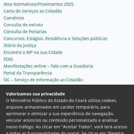
Atos Normativos/Provimentos 2025
Carta de Serviços ao Cidadão
Convênios
Consulta de extrato
Consulta de Portarias
Concursos, Estágios, Residência e Seleções públicas
Diário da Justiça
Encontre o MP na sua Cidade
FDID
Manifestações online – Fale com a Ouvidoria
Portal da Transparência
SIC – Serviço de Informação ao Cidadão
Plantão MP do Ceará
Secretaria Geral
Valorizamos sua privacidade
O Ministério Público do Estado do Ceará utiliza cookies,
arquivos armazenados em caráter temporário, para
aprimorar e otimizar a sua experiência de navegação,
veicular anúncios ou conteúdo personalizado e analisar
nosso tráfego. Ao clicar em "Aceitar Todos", você terá acesso
a todas as funcionalidades do portal. Se clicar em "Rejeitar