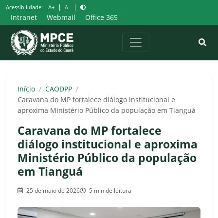
Pular
|
|
Acessibilidade:
A+
A-
para
Intranet
Webmail
Office 365
o
conteúdo
Início
/
CAODPP
/
Caravana do MP fortalece diálogo institucional e
aproxima Ministério Público da população em Tianguá
Caravana do MP fortalece
diálogo institucional e aproxima
Ministério Público da população
em Tianguá
25 de maio de 2026
5 min de leitura