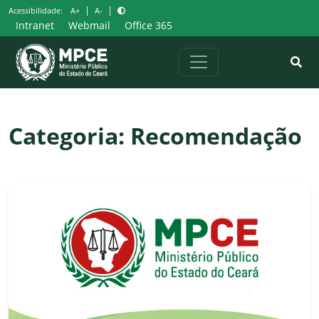
Pular
|
|
Acessibilidade:
A+
A-
para
Intranet
Webmail
Office 365
o
conteúdo
Categoria:
Recomendação