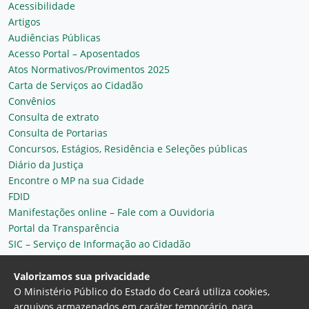
Acessibilidade
Artigos
Audiências Públicas
Acesso Portal – Aposentados
Atos Normativos/Provimentos 2025
Carta de Serviços ao Cidadão
Convênios
Consulta de extrato
Consulta de Portarias
Concursos, Estágios, Residência e Seleções públicas
Diário da Justiça
Encontre o MP na sua Cidade
FDID
Manifestações online – Fale com a Ouvidoria
Portal da Transparência
SIC – Serviço de Informação ao Cidadão
Plantão MP do Ceará
Secretaria Geral
Valorizamos sua privacidade
O Ministério Público do Estado do Ceará utiliza cookies,
arquivos armazenados em caráter temporário, para