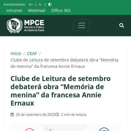
Pular
|
|
Acessibilidade:
A+
A-
para
Intranet
Webmail
Office 365
o
conteúdo
Início
/
CEAF
/
Clube de Leitura de setembro debaterá obra “Memória
de menina” da francesa Annie Ernaux
Clube de Leitura de setembro
debaterá obra “Memória de
menina” da francesa Annie
Ernaux
26 de setembro de 2025
2 min de leitura