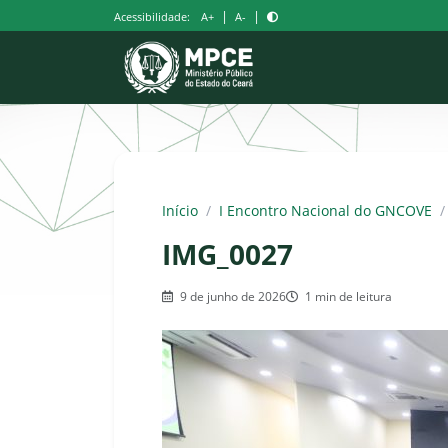
Pular
|
|
Acessibilidade:
A+
A-
para
o
conteúdo
Início
/
I Encontro Nacional do GNCOVE
/
IMG_0027
9 de junho de 2026
1 min de leitura