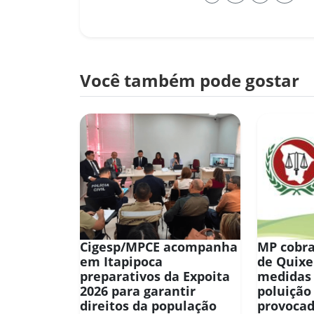
Você também pode gostar
Cigesp/MPCE acompanha
MP cobra
em Itapipoca
de Quix
preparativos da Expoita
medidas
2026 para garantir
poluição
direitos da população
provocad