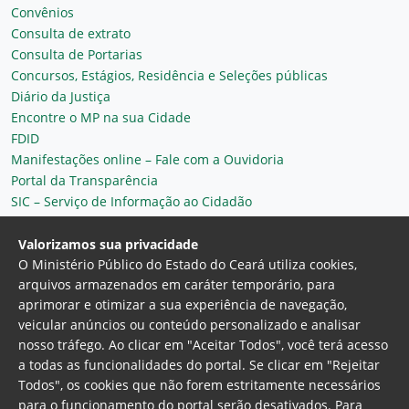
Convênios
Consulta de extrato
Consulta de Portarias
Concursos, Estágios, Residência e Seleções públicas
Diário da Justiça
Encontre o MP na sua Cidade
FDID
Manifestações online – Fale com a Ouvidoria
Portal da Transparência
SIC – Serviço de Informação ao Cidadão
Plantão MP do Ceará
Secretaria Geral
Valorizamos sua privacidade
O Ministério Público do Estado do Ceará utiliza cookies,
arquivos armazenados em caráter temporário, para
aprimorar e otimizar a sua experiência de navegação,
veicular anúncios ou conteúdo personalizado e analisar
nosso tráfego. Ao clicar em "Aceitar Todos", você terá acesso
a todas as funcionalidades do portal. Se clicar em "Rejeitar
Todos", os cookies que não forem estritamente necessários
para o funcionamento do portal serão desativados. Para