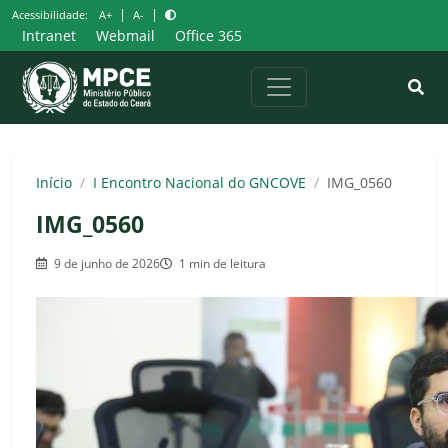
Pular
|
|
Acessibilidade:
A+
A-
para
Intranet
Webmail
Office 365
o
conteúdo
Início
/
I Encontro Nacional do GNCOVE
/
IMG_0560
IMG_0560
9 de junho de 2026
1 min de leitura